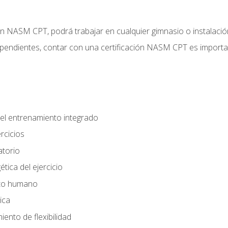
ción NASM CPT, podrá trabajar en cualquier gimnasio o instalaci
endientes, contar con una certificación NASM CPT es important
el entrenamiento integrado
rcicios
atorio
tica del ejercicio
nto humano
ica
ento de flexibilidad