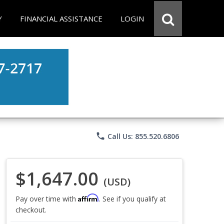
Y
FINANCIAL ASSISTANCE
LOGIN
phone
Call Us: 855.520.6806
$1,647.00
(USD)
Affirm
Pay over time with
. See if you qualify at
checkout.