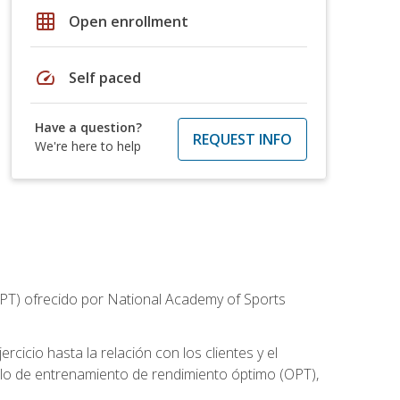
grid_on
Open enrollment
speed
Self paced
Have a question?
REQUEST INFO
We're here to help
CPT) ofrecido por National Academy of Sports
cicio hasta la relación con los clientes y el
elo de entrenamiento de rendimiento óptimo (OPT),