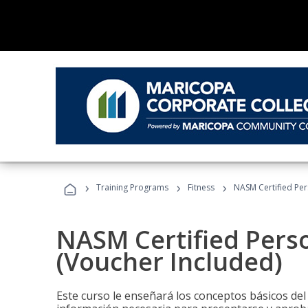
›
›
›
Training Programs
Fitness
NASM Certified Per
NASM Certified Perso
(Voucher Included)
Este curso le enseñará los conceptos básicos del