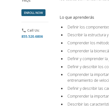
FAQs
ENROLL NOW
Lo que aprenderás
Definir los componente
phone
Call Us:
Describir la estructura 
855.520.6806
Comprender los métodos
Comprender la biomecán
Definir y comprender la 
Definir y describir los
Comprender la importanci
entrenamiento de velocid
Definir y describir las 
Comprender la importanc
Describir las característ