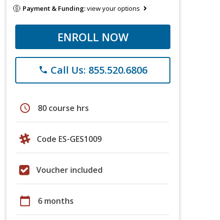
Payment & Funding:
view your options
ENROLL NOW
Call Us: 855.520.6806
phone
schedule
80 course hrs
Code ES-GES1009
Voucher included
calendar_today
6 months